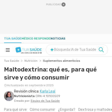
PUBLICIDAD
TUA SAÚDE
MÉDICO RESPONDE
NOTICIAS
Búsqueda IA de Tua Saúde
UNA MARCA DE
REDE D'OR
Tua Saúde
Nutrición
Suplementos alimenticios
SALUD A-Z
Maltodextrina: qué es, para qué
sirve y cómo consumir
NUTRICIÓN
Actualizado en septiembre 2025
Revisión clínica:
Karla Leal
EMBARAZO
Nutricionista
CRN-4 10100509
Creado por:
Equipo de Tua Saúde
BIENESTAR
Para qué sirve
Cómo consumir
¿Engorda?
Dextrosa y maltodex