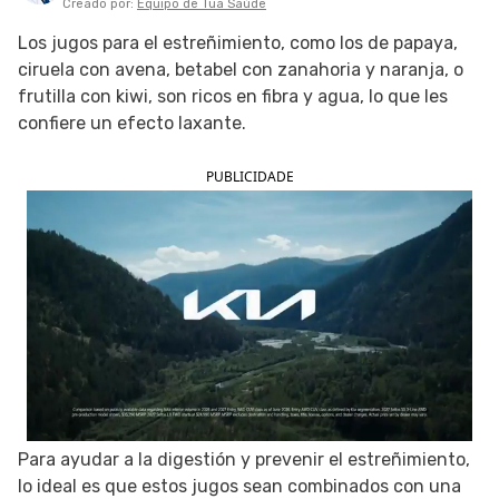
Creado por:
Equipo de Tua Saúde
SIGUE TUA SAÚDE EN LAS REDES SOCIALES
Los jugos para el estreñimiento, como los de papaya,
ciruela con avena, betabel con zanahoria y naranja, o
frutilla con kiwi, son ricos en fibra y agua, lo que les
confiere un efecto laxante.
PUBLICIDADE
Para ayudar a la digestión y prevenir el estreñimiento,
lo ideal es que estos jugos sean combinados con una