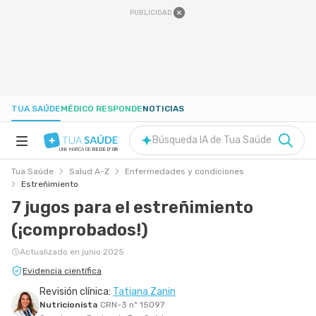
PUBLICIDAD
TUA SAÚDE
MÉDICO RESPONDE
NOTICIAS
Búsqueda IA de Tua Saúde
UNA MARCA DE
REDE D'OR
Tua Saúde
Salud A-Z
Enfermedades y condiciones
SALUD A-Z
Estreñimiento
7 jugos para el estreñimiento
NUTRICIÓN
(¡comprobados!)
Actualizado en junio 2025
EMBARAZO
Evidencia científica
Revisión clínica:
Tatiana Zanin
BIENESTAR
Nutricionista
CRN-3 nº 15097