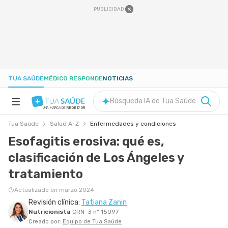
PUBLICIDAD
TUA SAÚDE
MÉDICO RESPONDE
NOTICIAS
Búsqueda IA de Tua Saúde
UNA MARCA DE
REDE D'OR
Tua Saúde
Salud A-Z
Enfermedades y condiciones
SALUD A-Z
Esofagitis erosiva: qué es,
clasificación de Los Ángeles y
NUTRICIÓN
tratamiento
EMBARAZO
Actualizado en marzo 2024
Revisión clínica:
Tatiana Zanin
Nutricionista
CRN-3 nº 15097
BIENESTAR
Creado por:
Equipo de Tua Saúde