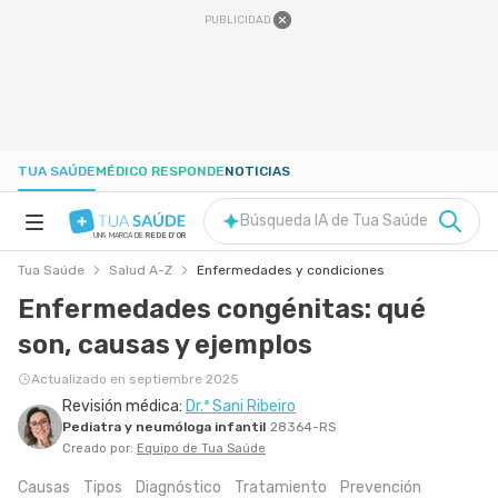
PUBLICIDAD
TUA SAÚDE
MÉDICO RESPONDE
NOTICIAS
Búsqueda IA de Tua Saúde
UNA MARCA DE
REDE D'OR
Tua Saúde
Salud A-Z
Enfermedades y condiciones
SALUD A-Z
Enfermedades congénitas: qué
son, causas y ejemplos
NUTRICIÓN
Actualizado en septiembre 2025
Revisión médica:
Dr.ª Sani Ribeiro
EMBARAZO
Pediatra y neumóloga infantil
28364-RS
Creado por:
Equipo de Tua Saúde
BIENESTAR
Causas
Tipos
Diagnóstico
Tratamiento
Prevención