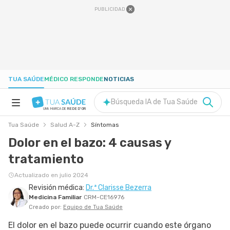
PUBLICIDAD
TUA SAÚDE
MÉDICO RESPONDE
NOTICIAS
Búsqueda IA de Tua Saúde
UNA MARCA DE
REDE D'OR
Tua Saúde
Salud A-Z
Síntomas
SALUD A-Z
Dolor en el bazo: 4 causas y
tratamiento
NUTRICIÓN
Actualizado en julio 2024
Revisión médica:
Dr.ª Clarisse Bezerra
EMBARAZO
Medicina Familiar
CRM-CE16976
Creado por:
Equipo de Tua Saúde
BIENESTAR
El dolor en el bazo puede ocurrir cuando este órgano