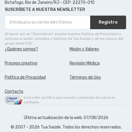
Botafogo, Rio de Janeiro/RJ - CEP: 22270-010
SUSCRÍBETE A NUESTRA NEWSLETTER
Registro
Al hacer clic en ”Suscribirse” acepta nuestra Política de Privacidad y
autoriza a recibir consejos y noticias de Tua Saúde y de los socios del
grupo Rede D'Or.
¿Quiénes somos?
Misión y Valores
Proceso creativo
Revisión Médica
Política de Privacidad
Términos de Uso
Contacto
Este sello certifica que nuestro contenido de salud es
confiable.
Última actualización de la web: 07/08/2026
© 2007 - 2026 Tua Saúde. Todos los derechos reservados.