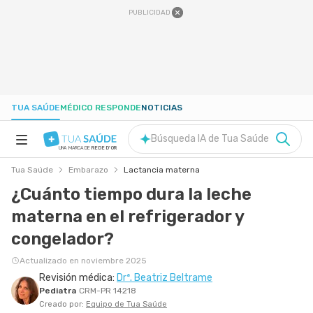
PUBLICIDAD
TUA SAÚDE
MÉDICO RESPONDE
NOTICIAS
Búsqueda IA de Tua Saúde
UNA MARCA DE
REDE D'OR
Tua Saúde
Embarazo
Lactancia materna
SALUD A-Z
¿Cuánto tiempo dura la leche
materna en el refrigerador y
NUTRICIÓN
congelador?
EMBARAZO
Actualizado en noviembre 2025
Revisión médica:
Drª. Beatriz Beltrame
Pediatra
CRM-PR 14218
BIENESTAR
Creado por:
Equipo de Tua Saúde