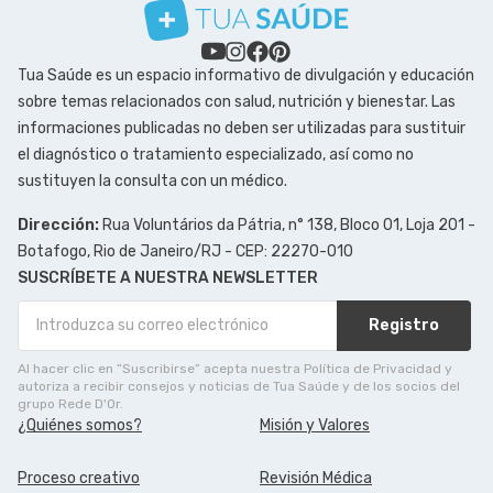
Tua Saúde es un espacio informativo de divulgación y educación
sobre temas relacionados con salud, nutrición y bienestar. Las
informaciones publicadas no deben ser utilizadas para sustituir
el diagnóstico o tratamiento especializado, así como no
sustituyen la consulta con un médico.
Dirección:
Rua Voluntários da Pátria, n° 138, Bloco 01, Loja 201 -
Botafogo, Rio de Janeiro/RJ - CEP: 22270-010
SUSCRÍBETE A NUESTRA NEWSLETTER
Registro
Al hacer clic en ”Suscribirse” acepta nuestra Política de Privacidad y
autoriza a recibir consejos y noticias de Tua Saúde y de los socios del
grupo Rede D'Or.
¿Quiénes somos?
Misión y Valores
Proceso creativo
Revisión Médica