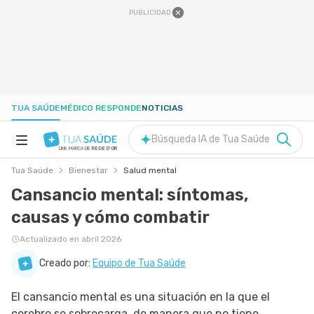
PUBLICIDAD
TUA SAÚDE
MÉDICO RESPONDE
NOTICIAS
Búsqueda IA de Tua Saúde
UNA MARCA DE
REDE D'OR
Tua Saúde
Bienestar
Salud mental
SALUD A-Z
Cansancio mental: síntomas,
causas y cómo combatir
NUTRICIÓN
Actualizado en abril 2026
EMBARAZO
Creado por:
Equipo de Tua Saúde
El cansancio mental es una situación en la que el
BIENESTAR
cerebro se sobrecarga, de manera que no tiene