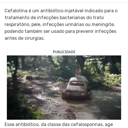
SIGA O TUA SAÚDE NAS REDES SOCIAIS
Cefalotina é um antibiótico injetável indicado para o
tratamento de infecções bacterianas do trato
respiratório, pele, infecções urinárias ou meningite,
podendo também ser usado para prevenir infecções
antes de cirurgias.
PUBLICIDADE
Esse antibiótico, da classe das cefalosporinas, age