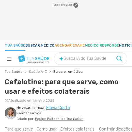
PUBLICIDADE
TUA SAÚDE
BUSCAR MÉDICO
AGENDAR EXAME
MÉDICO RESPONDE
NOTÍC
Busca IA do Tua Saúde
UMA MARCA
REDE D'OR
Tua Saúde
Saúde A-Z
Bulas e remédios
SAÚDE A-Z
Cefalotina: para que serve, como
usar e efeitos colaterais
NUTRIÇÃO
Atualizado em janeiro 2025
Revisão clínica:
Flávia Costa
GRAVIDEZ
Farmacêutica
Criado por:
Equipe Editorial do Tua Saúde
BEM-ESTAR
Para que serve
Como usar
Efeitos colaterais
Contraindicaçõe