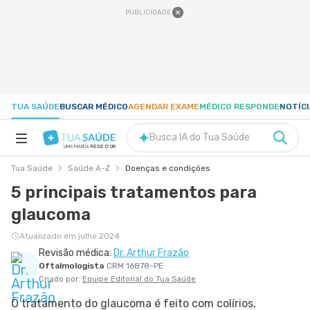
PUBLICIDADE
TUA SAÚDE
BUSCAR MÉDICO
AGENDAR EXAME
MÉDICO RESPONDE
NOTÍC
Busca IA do Tua Saúde
UMA MARCA
REDE D'OR
Tua Saúde
Saúde A-Z
Doenças e condições
SAÚDE A-Z
5 principais tratamentos para
glaucoma
NUTRIÇÃO
Atualizado em julho 2024
Revisão médica:
Dr. Arthur Frazão
GRAVIDEZ
Oftalmologista
CRM 16878-PE
Criado por:
Equipe Editorial do Tua Saúde
BEM-ESTAR
O tratamento do glaucoma é feito com colírios,