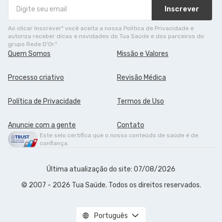
Inscrever
Ao clicar Inscrever" você aceita a nossa Política de Privacidade e
autoriza receber dicas e novidades do Tua Saúde e dos parceiros do
grupo Rede D'Or."
Quem Somos
Missão e Valores
Processo criativo
Revisão Médica
Política de Privacidade
Termos de Uso
Anuncie com a gente
Contato
Este selo certifica que o nosso conteúdo de saúde é de
confiança.
Última atualização do site: 07/08/2026
© 2007 - 2026 Tua Saúde. Todos os direitos reservados.
Português