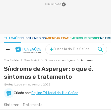
PUBLICIDADE
TUA SAÚDE
BUSCAR MÉDICO
AGENDAR EXAME
MÉDICO RESPONDE
NOTÍC
Busca IA do Tua Saúde
UMA MARCA
REDE D'OR
Tua Saúde
Saúde A-Z
Doenças e condições
Autismo
SAÚDE A-Z
Síndrome de Asperger: o que é,
sintomas e tratamento
NUTRIÇÃO
Atualizado em novembro 2025
GRAVIDEZ
Criado por:
Equipe Editorial do Tua Saúde
Sintomas
Tratamento
BEM-ESTAR