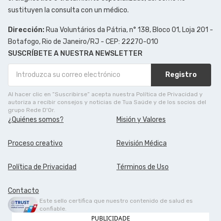
sustituyen la consulta con un médico.
Dirección:
Rua Voluntários da Pátria, n° 138, Bloco 01, Loja 201 -
Botafogo, Rio de Janeiro/RJ - CEP: 22270-010
SUSCRÍBETE A NUESTRA NEWSLETTER
Registro
Al hacer clic en ”Suscribirse” acepta nuestra Política de Privacidad y
autoriza a recibir consejos y noticias de Tua Saúde y de los socios del
grupo Rede D'Or.
¿Quiénes somos?
Misión y Valores
Proceso creativo
Revisión Médica
Política de Privacidad
Términos de Uso
Contacto
Este sello certifica que nuestro contenido de salud es
confiable.
PUBLICIDADE