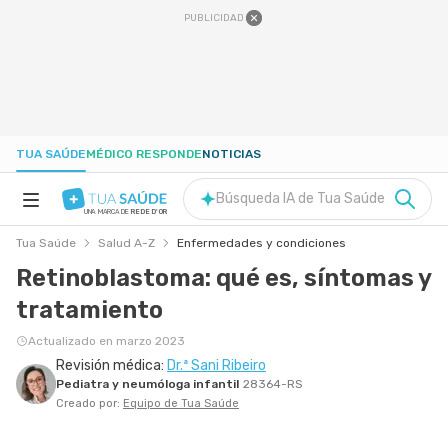
PUBLICIDAD
TUA SAÚDE
MÉDICO RESPONDE
NOTICIAS
Búsqueda IA de Tua Saúde
UNA MARCA DE
REDE D'OR
Tua Saúde
Salud A-Z
Enfermedades y condiciones
SALUD A-Z
Retinoblastoma: qué es, síntomas y
tratamiento
NUTRICIÓN
Actualizado en marzo 2023
Revisión médica:
Dr.ª Sani Ribeiro
EMBARAZO
Pediatra y neumóloga infantil
28364-RS
Creado por:
Equipo de Tua Saúde
BIENESTAR