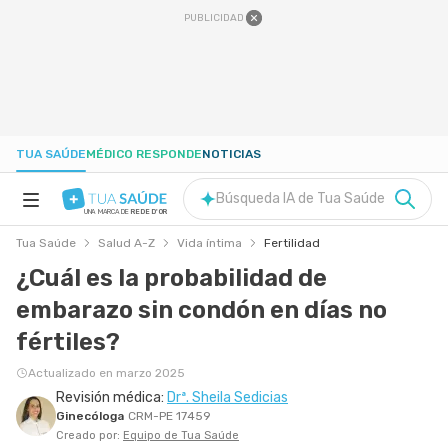
PUBLICIDAD
TUA SAÚDE
MÉDICO RESPONDE
NOTICIAS
Búsqueda IA de Tua Saúde
UNA MARCA DE
REDE D'OR
Tua Saúde
Salud A-Z
Vida íntima
Fertilidad
SALUD A-Z
¿Cuál es la probabilidad de
embarazo sin condón en días no
NUTRICIÓN
fértiles?
EMBARAZO
Actualizado en marzo 2025
Revisión médica:
Drª. Sheila Sedicias
Ginecóloga
CRM-PE 17459
BIENESTAR
Creado por:
Equipo de Tua Saúde