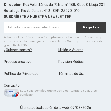
Dirección:
Rua Voluntários da Pátria, n° 138, Bloco 01, Loja 201 -
Botafogo, Rio de Janeiro/RJ - CEP: 22270-010
SUSCRÍBETE A NUESTRA NEWSLETTER
Registro
Al hacer clic en ”Suscribirse” acepta nuestra Política de Privacidad y
autoriza a recibir consejos y noticias de Tua Saúde y de los socios del
grupo Rede D'Or.
¿Quiénes somos?
Misión y Valores
Proceso creativo
Revisión Médica
Política de Privacidad
Términos de Uso
Contacto
Este sello certifica que nuestro contenido de salud es
confiable.
Última actualización de la web: 07/08/2026