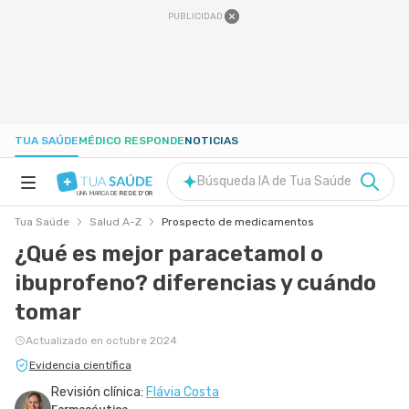
PUBLICIDAD
TUA SAÚDE
MÉDICO RESPONDE
NOTICIAS
Búsqueda IA de Tua Saúde
UNA MARCA DE
REDE D'OR
Tua Saúde
Salud A-Z
Prospecto de medicamentos
SALUD A-Z
¿Qué es mejor paracetamol o
ibuprofeno? diferencias y cuándo
NUTRICIÓN
tomar
EMBARAZO
Actualizado en octubre 2024
Evidencia científica
BIENESTAR
Revisión clínica:
Flávia Costa