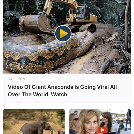
Normalmente el médico opta por utilizar las dos
técnicas en el mismo procedimiento, comenzando con
la cánula y después el raspado de las paredes uterinas,
HABERION
para retirar el contenido de forma más rápida y más
Video Of Giant Anaconda Is Going Viral All
segura. Este procedimiento puede realizarse bajo
Over The World. Watch
anestesia local, cuando se indica como examen
diagnóstico, o anestesia general cuando se indica para
limpiar los restos de un aborto, por ejemplo.
Este raspado de las paredes del útero puede hacerse
con o sin dilatación previa del canal cervical,