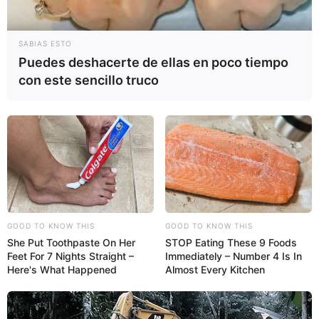
SABIAS ESTO
Puedes deshacerte de ellas en poco tiempo
con este sencillo truco
Cómo se realiza el legrado
El legrado uterino puede realizarse en un clínica o en
un hospital, a través de la introducción de una cureta,
un instrumento quirúrgico, por la vagina con la que se
hace un raspado de las paredes del útero. Otra forma
de legrado es la introducción de una cánula de
aspiración que es un mecanismo de vacío que
GOOD TO KNOW THIS
GOOD TO KNOW THIS
succiona el contenido uterino.
She Put Toothpaste On Her
STOP Eating These 9 Foods
Feet For 7 Nights Straight –
Immediately – Number 4 Is In
Here's What Happened
Almost Every Kitchen