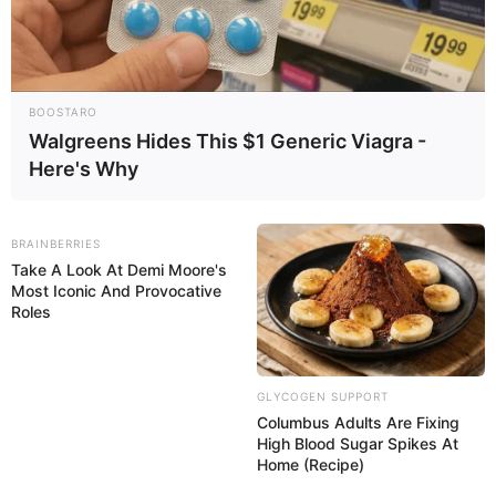
El legrado, también conocido como curetaje, es un
procedimiento realizado por el ginecólogo que sirve
SIGUE TUA SAÚDE EN LAS REDES SOCIALES
como tratamiento para limpiar el útero de restos de un
aborto incompleto, de la placenta después del parto
normal o como técnica para el diagnóstico de ciertas
BOOSTARO
enfermedades.
Walgreens Hides This $1 Generic Viagra -
Here's Why
PUBLICIDADE
BRAINBERRIES
Take A Look At Demi Moore's
Most Iconic And Provocative
Roles
GLYCOGEN SUPPORT
Columbus Adults Are Fixing
High Blood Sugar Spikes At
Home (Recipe)
El legrado es un procedimiento doloroso, por lo