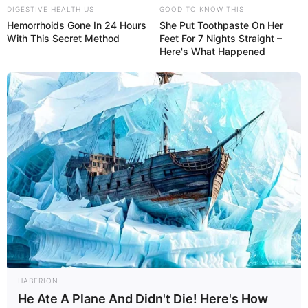
DIGESTIVE HEALTH US
GOOD TO KNOW THIS
Hemorrhoids Gone In 24 Hours
She Put Toothpaste On Her
With This Secret Method
Feet For 7 Nights Straight –
Here's What Happened
El uso de este medicamento sólo debe realizarse
dentro de la clínica o de un hospital, horas antes de
iniciar el legrado. Vea cómo es la
recuperación y los
cuidados necesarios después de un legrado.
HABERION
He Ate A Plane And Didn't Die! Here's How