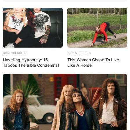
SÍNTOMAS
SALUD DE LA MUJER
Flujo marrón o café:
Dolor de vientre bajo
11 causas y qué hacer
sin menstruación: 8
causas y qué hacer
BRAINBERRIES
BRAINBERRIES
Unveiling Hypocrisy: 15
This Woman Chose To Live
Taboos The Bible Condemns!
Like A Horse
Tua Saúde es un espacio informativo de divulgación y educación
sobre temas relacionados con salud, nutrición y bienestar. Las
informaciones publicadas no deben ser utilizadas para sustituir
el diagnóstico o tratamiento especializado, así como no
sustituyen la consulta con un médico.
Dirección:
Rua Voluntários da Pátria, n° 138, Bloco 01, Loja 201 -