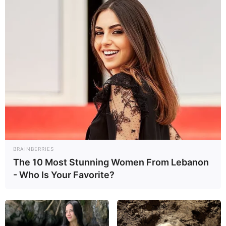
Español
Tua Saúde es una marca del
Grupo Rede D’Or
MAYOR RED DE HOSPITALES
PRIVADOS DE BRASIL
BRAINBERRIES
The 10 Most Stunning Women From Lebanon
- Who Is Your Favorite?
NUESTRAS MARCAS
Rede D'Or São Luiz
Oncologia D’Or
SulAmérica
Richet Laboratórios
Qualicorp