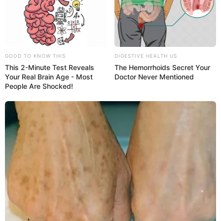
GOOD TO KNOW THIS
DIGESTIVE HEALTH US
Sin embargo, luego del procedimiento el malestar
This 2-Minute Test Reveals
The Hemorrhoids Secret Your
Your Real Brain Age - Most
Doctor Never Mentioned
abdominal podrá permanecer entre 5 a 7 días, motivo
People Are Shocked!
por el cual el médico podría indicar la ingesta de
analgésicos como el ibuprofeno para aliviar los
síntomas.