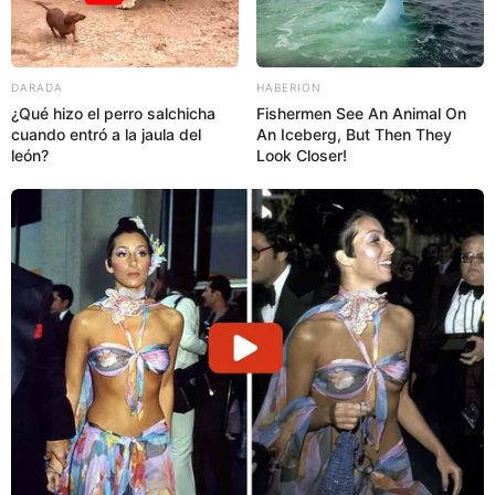
DARADA
HABERION
¿Qué hizo el perro salchicha
Fishermen See An Animal On
cuando entró a la jaula del
An Iceberg, But Then They
león?
Look Closer!