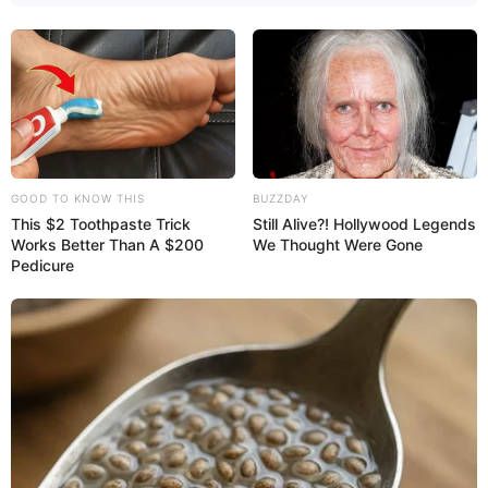
HISTORIAL DE ACTUALIZACIONES
BIBLIOGRAFÍA
GOOD TO KNOW THIS
BUZZDAY
PUBLICIDADE
This $2 Toothpaste Trick
Still Alive?! Hollywood Legends
Works Better Than A $200
We Thought Were Gone
Pedicure