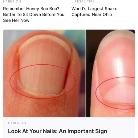
HABERION
LIFE360 TIPS
realización.
Remember Honey Boo Boo?
World's Largest Snake
Better To Sit Down Before You
Captured Near Ohio
6. ¿Es normal presentar sangrado y dolores
See Her Now
abdominales unos días después del legrado?
Sí.
Pueden presentarse manchas de sangre y dolor de
vientre durante los primeros días después del
legrado, sin embargo, si el sangrado es abundante y el
dolor abdominal es intenso, debe contactar a su
ginecólogo.
COMPARTIR
¿FUE ÚTIL ESTA INFORMACIÓN?
SÍ
NO
HABERION
Look At Your Nails: An Important Sign