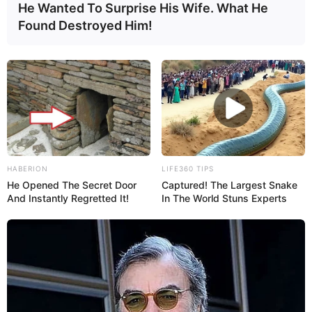
He Wanted To Surprise His Wife. What He
Found Destroyed Him!
HABERION
LIFE360 TIPS
He Opened The Secret Door
Captured! The Largest Snake
And Instantly Regretted It!
In The World Stuns Experts
Más sobre este tema