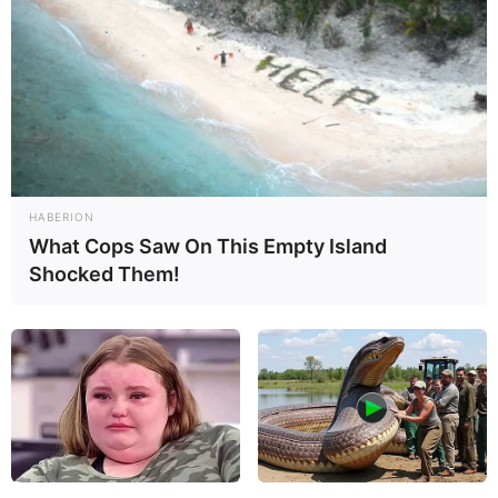
5. ¿Qué riesgos tiene este procedimiento?
A pesar de ser un procedimiento eficaz, el legrado se
asocia a algunos riesgos, como mayor probabilidad de
infecciones, perforación de la cavidad uterina, lesión
de órganos, sangrado uterino intenso, endometritis y
formación de adherencias en el útero, que pueden
HABERION
causar infertilidad.
What Cops Saw On This Empty Island
Shocked Them!
Lea también:
Síndrome de Asherman: qué es,
síntomas, causas y tratamiento
tuasaude.com/es/sindrome-de-asherman
Debido a los riesgos asociados a este procedimiento, el
legrado uterino solo debe ser realizado por un médico
después de que la mujer ha sido informada sobre este
y firmar el consentimiento informado para su