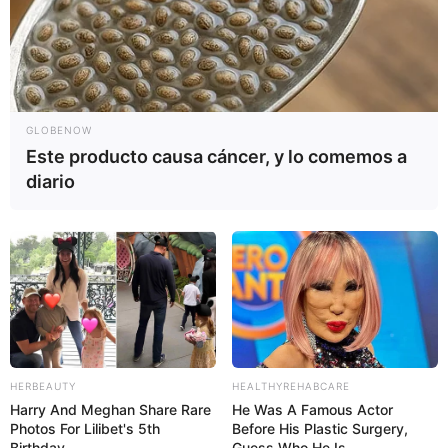
GLOBENOW
Este producto causa cáncer, y lo comemos a
diario
HERBEAUTY
HEALTHYREHABCARE
Harry And Meghan Share Rare
He Was A Famous Actor
Photos For Lilibet's 5th
Before His Plastic Surgery,
Birthday
Guess Who He Is