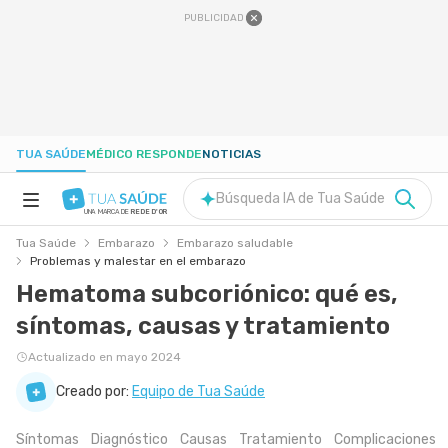
PUBLICIDAD
TUA SAÚDE
MÉDICO RESPONDE
NOTICIAS
Búsqueda IA de Tua Saúde
UNA MARCA DE
REDE D'OR
Tua Saúde
Embarazo
Embarazo saludable
SALUD A-Z
Problemas y malestar en el embarazo
Hematoma subcoriónico: qué es,
NUTRICIÓN
síntomas, causas y tratamiento
Actualizado en mayo 2024
EMBARAZO
Creado por:
Equipo de Tua Saúde
BIENESTAR
Síntomas
Diagnóstico
Causas
Tratamiento
Complicaciones