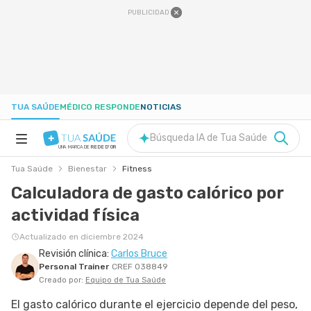
PUBLICIDAD
TUA SAÚDE
MÉDICO RESPONDE
NOTICIAS
Búsqueda IA de Tua Saúde
UNA MARCA DE
REDE D'OR
Tua Saúde
Bienestar
Fitness
SALUD A-Z
Calculadora de gasto calórico por
actividad física
NUTRICIÓN
Actualizado en diciembre 2024
Revisión clínica:
Carlos Bruce
EMBARAZO
Personal Trainer
CREF 038849
Creado por:
Equipo de Tua Saúde
BIENESTAR
El gasto calórico durante el ejercicio depende del peso,