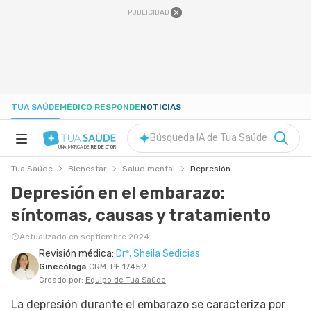
PUBLICIDAD
TUA SAÚDE
MÉDICO RESPONDE
NOTICIAS
Búsqueda IA de Tua Saúde
UNA MARCA DE
REDE D'OR
Tua Saúde
Bienestar
Salud mental
Depresión
SALUD A-Z
Depresión en el embarazo:
síntomas, causas y tratamiento
NUTRICIÓN
Actualizado en septiembre 2024
Revisión médica:
Drª. Sheila Sedicias
EMBARAZO
Ginecóloga
CRM-PE 17459
Creado por:
Equipo de Tua Saúde
BIENESTAR
La depresión durante el embarazo se caracteriza por