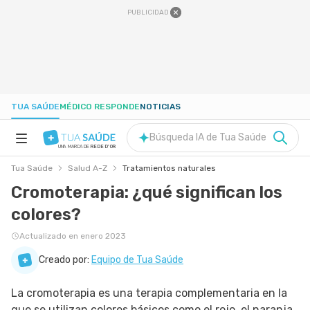
PUBLICIDAD
TUA SAÚDE
MÉDICO RESPONDE
NOTICIAS
Búsqueda IA de Tua Saúde
UNA MARCA DE
REDE D'OR
Tua Saúde
Salud A-Z
Tratamientos naturales
SALUD A-Z
Cromoterapia: ¿qué significan los
colores?
NUTRICIÓN
Actualizado en enero 2023
EMBARAZO
Creado por:
Equipo de Tua Saúde
La cromoterapia es una terapia complementaria en la
BIENESTAR
que se utilizan colores básicos como el rojo, el naranja,