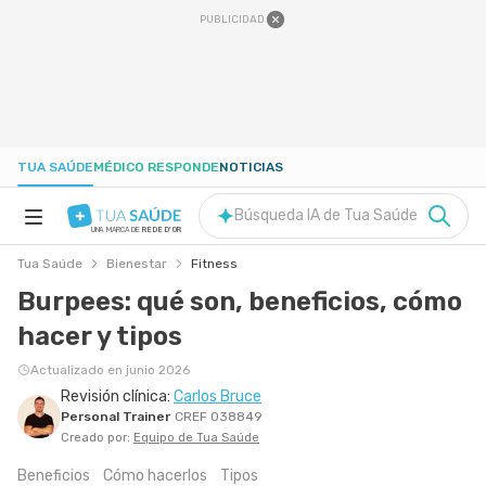
PUBLICIDAD
TUA SAÚDE
MÉDICO RESPONDE
NOTICIAS
Búsqueda IA de Tua Saúde
UNA MARCA DE
REDE D'OR
Tua Saúde
Bienestar
Fitness
SALUD A-Z
Burpees: qué son, beneficios, cómo
hacer y tipos
NUTRICIÓN
Actualizado en junio 2026
Revisión clínica:
Carlos Bruce
EMBARAZO
Personal Trainer
CREF 038849
Creado por:
Equipo de Tua Saúde
BIENESTAR
Beneficios
Cómo hacerlos
Tipos