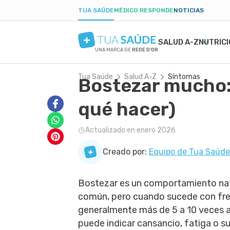
TUA SAÚDE
MÉDICO RESPONDE
NOTICIAS
SALUD A-Z
NUTRIC
UNA MARCA DE
REDE D'OR
Tua Saúde
Salud A-Z
Síntomas
Bostezar mucho: 
SALUD MENTAL
SÍNTOMAS
DIETAS
EMBARAZO SALUDABLE
BELLEZA Y ESTÉT
ENFE
BAJA
PAR
ANSIEDAD
PROSPECTO DE MEDICAMENTOS
DIETA BAJA EN CARBOHIDRATOS
ALIMENTACIÓN EN EL EMBARAZO
TATUAJES
CAND
POSP
qué hacer)
DEPRESIÓN
EXÁMENES
AYUNO INTERMITENTE
EJERCICIO EN EL EMBARAZO
FORÚNCULO
GAST
TRASTORNO OBSESIVO COMPULSIVO
TRATAMIENTOS NATURALES
DIETA CETOGÉNICA
EXÁMENES EN EL EMBARAZO
CICATRIZ
PARÁ
Actualizado en enero 2026
TDAH
VIDA ÍNTIMA
DIETA DUKAN
PROBLEMAS Y MALESTAR EN EL
PIEL SECA
INFE
BORDERLINE
SALUD MASCULINA
EMBARAZO
COLE
Creado por:
Equipo de Tua Saúde
PRIMEROS AUXILIOS
DIAB
Bostezar es un comportamiento nat
común, pero cuando sucede con fre
generalmente más de 5 a 10 veces al
puede indicar cansancio, fatiga o s