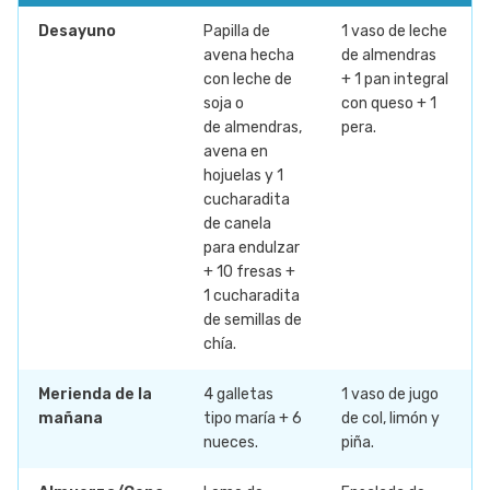
Desayuno
Papilla de
1 vaso de leche
avena hecha
de almendras
con leche de
+ 1 pan integral
soja o
con queso + 1
de almendras,
pera.
avena en
hojuelas y 1
cucharadita
de canela
para endulzar
+ 10 fresas +
1 cucharadita
de semillas de
chía.
Merienda de la
4 galletas
1 vaso de jugo
mañana
tipo maría + 6
de col, limón y
nueces.
piña.