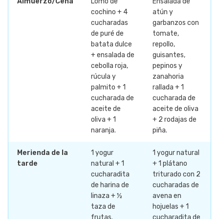
Almuerzo/Cena
Lomo de
Ensalada de
cochino + 4
atún y
cucharadas
garbanzos con
de puré de
tomate,
batata dulce
repollo,
+ ensalada de
guisantes,
cebolla roja,
pepinos y
rúcula y
zanahoria
palmito + 1
rallada + 1
cucharada de
cucharada de
aceite de
aceite de oliva
oliva + 1
+ 2 rodajas de
naranja.
piña.
Merienda de la
1 yogur
1 yogur natural
tarde
natural + 1
+ 1 plátano
cucharadita
triturado con 2
de harina de
cucharadas de
linaza + ½
avena en
taza de
hojuelas + 1
frutas.
cucharadita de