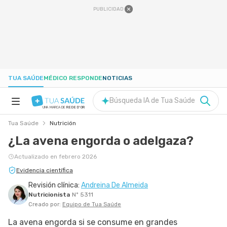
PUBLICIDAD
TUA SAÚDE
MÉDICO RESPONDE
NOTICIAS
Búsqueda IA de Tua Saúde
UNA MARCA DE
REDE D'OR
Tua Saúde
Nutrición
SALUD A-Z
¿La avena engorda o adelgaza?
NUTRICIÓN
Actualizado en febrero 2026
Evidencia científica
Revisión clínica:
Andreina De Almeida
EMBARAZO
Nutricionista
Nº 5311
Creado por:
Equipo de Tua Saúde
BIENESTAR
La avena engorda si se consume en grandes