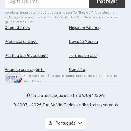
Inscrever
Ao clicar Inscrever" você aceita a nossa Política de Privacidade e
autoriza receber dicas e novidades do Tua Saúde e dos parceiros do
grupo Rede D'Or."
Quem Somos
Missão e Valores
Processo criativo
Revisão Médica
Política de Privacidade
Termos de Uso
Anuncie com a gente
Contato
Este selo certifica que o nosso conteúdo de saúde é de
confiança.
Última atualização do site: 06/08/2026
© 2007 - 2026 Tua Saúde. Todos os direitos reservados.
Português