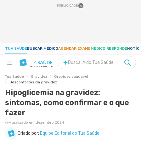
PUBLICIDADE
TUA SAÚDE
BUSCAR MÉDICO
AGENDAR EXAME
MÉDICO RESPONDE
NOTÍC
Busca IA do Tua Saúde
UMA MARCA
REDE D'OR
Tua Saúde
Gravidez
Gravidez saudável
SAÚDE A-Z
Desconfortos da gravidez
Hipoglicemia na gravidez:
NUTRIÇÃO
sintomas, como confirmar e o que
fazer
GRAVIDEZ
Atualizado em dezembro 2024
Criado por:
Equipe Editorial do Tua Saúde
BEM-ESTAR