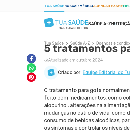
TUA SAÚDE
BUSCAR MÉDICO
AGENDAR EXAME
MÉD
SAÚDE A-Z
NUTRIÇ
UMA MARCA
REDE D'OR
Tua Saúde
Saúde A-Z
Doenças e condiç
5 tratamentos p
SAÚDE MENTAL
SINTOMAS
DIETAS
GRAVIDEZ SAUDÁVEL
BELEZA E ESTÉTIC
DOEN
EMA
PAR
ANSIEDADE
BULAS E REMÉDIOS
LOW CARB
ALIMENTAÇÃO NA GRAVIDEZ
PELE SECA
DENG
PÓS-
Atualizado em outubro 2024
DEPRESSÃO
EXAMES
JEJUM INTERMITENTE
EXERCÍCIO NA GRAVIDEZ
CICATRIZ
PRIS
TDAH
TRATAMENTOS NATURAIS
DIETA CETOGÊNICA
EXAMES DA GRAVIDEZ
ACNE
CAND
Criado por:
Equipe Editorial do T
BORDERLINE
VIDA ÍNTIMA
DIETA DUKAN
DESCONFORTOS DA GRAVIDEZ
RUGAS
DIAB
FOBIAS
SAÚDE DO HOMEM
ALER
O tratamento para gota normalmen
LONGEVIDADE
PRIMEIROS SOCORROS
ANEM
feito com medicamentos, como col
alopurinol, alterações na alimentaç
mudanças no estilo de vida, como d
consumo de bebidas alcoólicas, para
os sintomas e controlar os níveis de