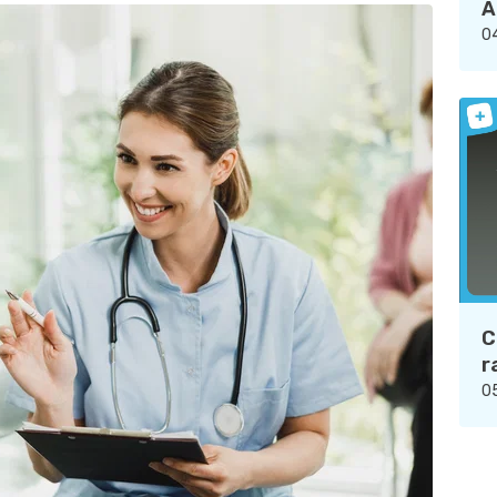
A
04
C
r
05