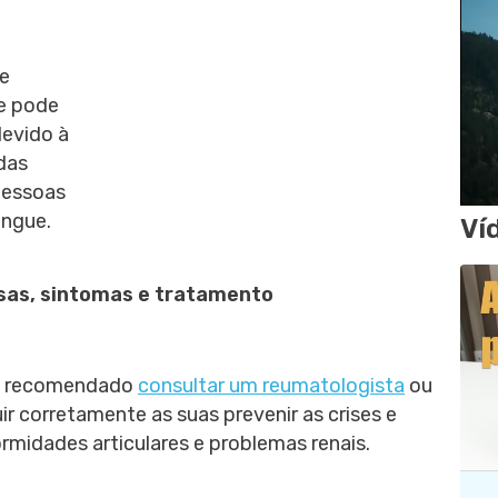
ue
 e pode
devido à
 das
pessoas
angue.
Ví
usas, sintomas e tratamento
 é recomendado
consultar um reumatologista
ou
ir corretamente as suas prevenir as crises e
midades articulares e problemas renais.