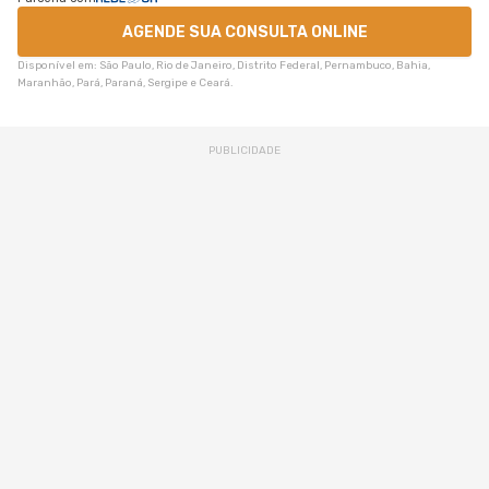
AGENDE SUA CONSULTA ONLINE
Disponível em: São Paulo, Rio de Janeiro, Distrito Federal, Pernambuco, Bahia,
Maranhão, Pará, Paraná, Sergipe e Ceará.