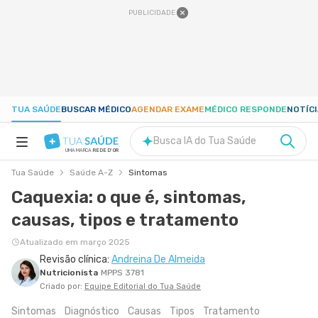
PUBLICIDADE
TUA SAÚDE
BUSCAR MÉDICO
AGENDAR EXAME
MÉDICO RESPONDE
NOTÍC
Busca IA do Tua Saúde
UMA MARCA
REDE D'OR
Tua Saúde
Saúde A-Z
Sintomas
SAÚDE A-Z
Caquexia: o que é, sintomas,
causas, tipos e tratamento
NUTRIÇÃO
Atualizado em março 2025
Revisão clínica:
Andreina De Almeida
GRAVIDEZ
Nutricionista
MPPS 3781
Criado por:
Equipe Editorial do Tua Saúde
BEM-ESTAR
Sintomas
Diagnóstico
Causas
Tipos
Tratamento