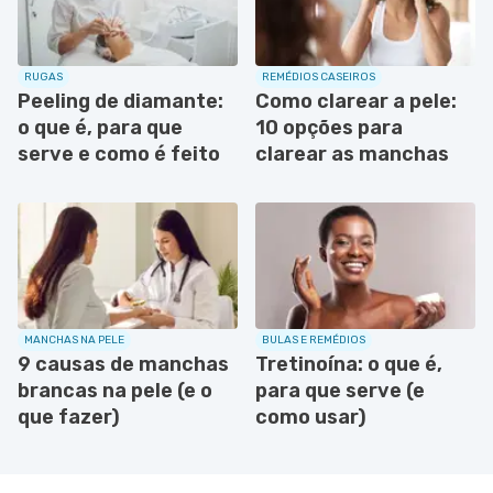
RUGAS
REMÉDIOS CASEIROS
Peeling de diamante:
Como clarear a pele:
o que é, para que
10 opções para
serve e como é feito
clarear as manchas
MANCHAS NA PELE
BULAS E REMÉDIOS
9 causas de manchas
Tretinoína: o que é,
brancas na pele (e o
para que serve (e
que fazer)
como usar)