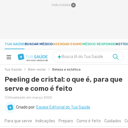
PUBLICIDADE
TUA SAÚDE
BUSCAR MÉDICO
AGENDAR EXAME
MÉDICO RESPONDE
NOTÍC
Busca IA do Tua Saúde
UMA MARCA
REDE D'OR
Tua Saúde
Bem-estar
Beleza e estética
SAÚDE A-Z
Peeling de cristal: o que é, para que
serve e como é feito
NUTRIÇÃO
Atualizado em março 2025
GRAVIDEZ
Criado por:
Equipe Editorial do Tua Saúde
Para que serve
Indicações
Preparo
Como é feito
Cuidados
C
BEM-ESTAR