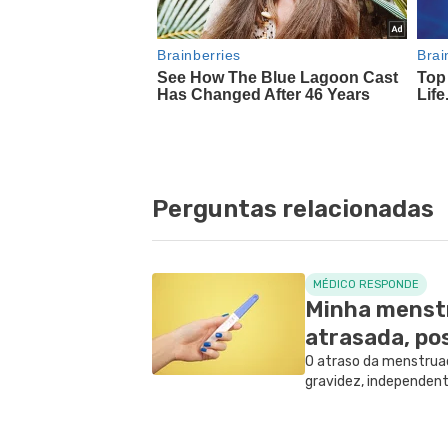
Perguntas relacionadas
MÉDICO RESPONDE
Minha menstr
atrasada, po
O atraso da menstrua
gravidez, independen
entanto, também exi
estar envolvidas. Ent
gravidez, o que fazer 