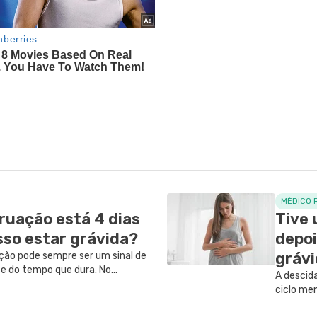
MÉDICO 
uação está 4 dias
Tive 
sso estar grávida?
depoi
gráv
ção pode sempre ser um sinal de
te do tempo que dura. No
A descid
stem outras causas que podem
ciclo men
enda melhor quando suspeitar de
organism
e qual médico consultar.