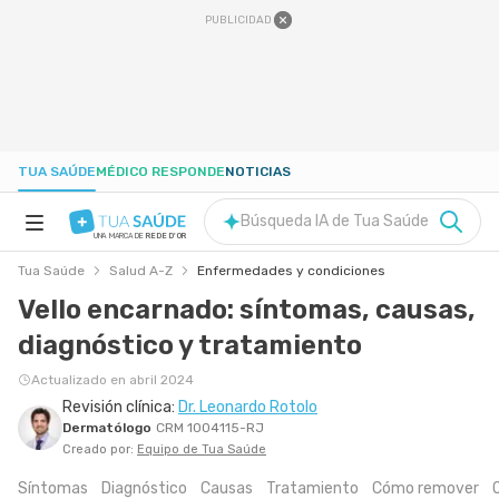
PUBLICIDAD
TUA SAÚDE
MÉDICO RESPONDE
NOTICIAS
Búsqueda IA de Tua Saúde
UNA MARCA DE
REDE D'OR
Tua Saúde
Salud A-Z
Enfermedades y condiciones
SALUD A-Z
Vello encarnado: síntomas, causas,
diagnóstico y tratamiento
NUTRICIÓN
Actualizado en abril 2024
Revisión clínica:
Dr. Leonardo Rotolo
EMBARAZO
Dermatólogo
CRM 1004115-RJ
Creado por:
Equipo de Tua Saúde
BIENESTAR
Síntomas
Diagnóstico
Causas
Tratamiento
Cómo remover