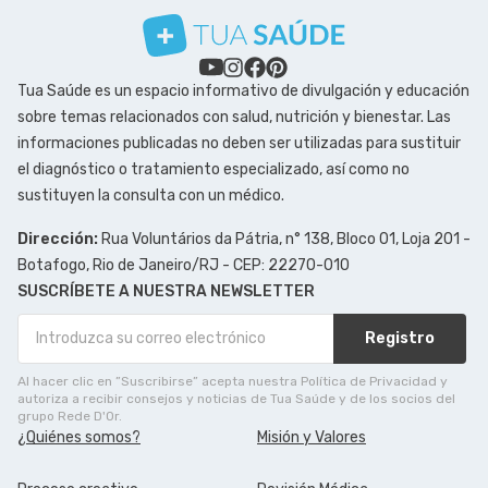
Tua Saúde es un espacio informativo de divulgación y educación
sobre temas relacionados con salud, nutrición y bienestar. Las
informaciones publicadas no deben ser utilizadas para sustituir
el diagnóstico o tratamiento especializado, así como no
sustituyen la consulta con un médico.
Dirección:
Rua Voluntários da Pátria, n° 138, Bloco 01, Loja 201 -
Botafogo, Rio de Janeiro/RJ - CEP: 22270-010
SUSCRÍBETE A NUESTRA NEWSLETTER
Registro
Al hacer clic en ”Suscribirse” acepta nuestra Política de Privacidad y
autoriza a recibir consejos y noticias de Tua Saúde y de los socios del
grupo Rede D'Or.
¿Quiénes somos?
Misión y Valores