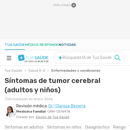
PUBLICIDAD
TUA SAÚDE
MÉDICO RESPONDE
NOTICIAS
Búsqueda IA de Tua Saúde
UNA MARCA DE
REDE D'OR
Tua Saúde
Salud A-Z
Enfermedades y condiciones
SALUD A-Z
Síntomas de tumor cerebral
(adultos y niños)
NUTRICIÓN
Actualizado en enero 2026
Revisión médica:
Dr.ª Clarisse Bezerra
EMBARAZO
Medicina Familiar
CRM-CE16976
Creado por:
Equipo de Tua Saúde
BIENESTAR
Síntomas en adultos
Síntomas en niños
Diaagnóstico
Riesgo