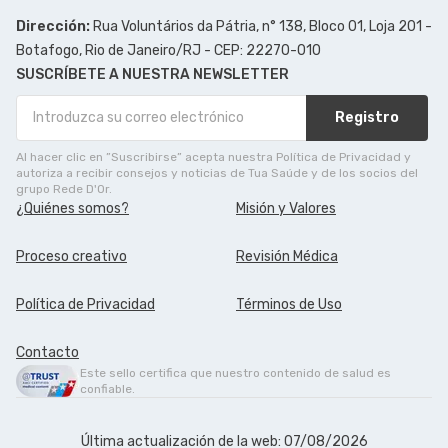
Dirección:
Rua Voluntários da Pátria, n° 138, Bloco 01, Loja 201 -
Botafogo, Rio de Janeiro/RJ - CEP: 22270-010
SUSCRÍBETE A NUESTRA NEWSLETTER
Registro
Al hacer clic en ”Suscribirse” acepta nuestra Política de Privacidad y
autoriza a recibir consejos y noticias de Tua Saúde y de los socios del
grupo Rede D'Or.
¿Quiénes somos?
Misión y Valores
Proceso creativo
Revisión Médica
Política de Privacidad
Términos de Uso
Contacto
Este sello certifica que nuestro contenido de salud es
confiable.
Última actualización de la web: 07/08/2026