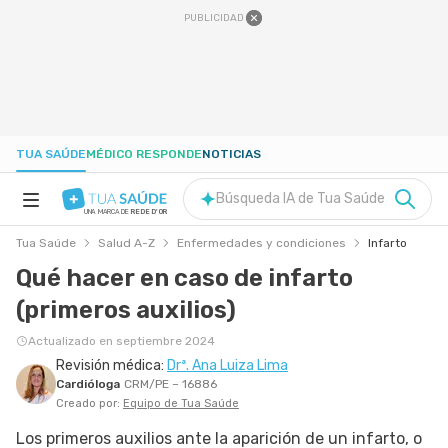
PUBLICIDAD
TUA SAÚDE
MÉDICO RESPONDE
NOTICIAS
Búsqueda IA de Tua Saúde
UNA MARCA DE
REDE D'OR
Tua Saúde
Salud A-Z
Enfermedades y condiciones
Infarto
SALUD A-Z
Qué hacer en caso de infarto
(primeros auxilios)
NUTRICIÓN
Actualizado en septiembre 2024
Revisión médica:
Drª. Ana Luiza Lima
EMBARAZO
Cardióloga
CRM/PE – 16886
Creado por:
Equipo de Tua Saúde
BIENESTAR
Los primeros auxilios ante la aparición de un infarto, o