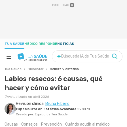
PUBLICIDAD
TUA SAÚDE
MÉDICO RESPONDE
NOTICIAS
Búsqueda IA de Tua Saúde
UNA MARCA DE
REDE D'OR
Tua Saúde
Bienestar
Belleza y estética
SALUD A-Z
Labios resecos: 6 causas, qué
hacer y cómo evitar
NUTRICIÓN
Actualizado en abril 2026
Revisión clínica:
Bruna Ribeiro
EMBARAZO
Especialista en Estética Avanzada
298474
Creado por:
Equipo de Tua Saúde
BIENESTAR
Causas
Consejos
Prevención
Cuándo acudir al médico