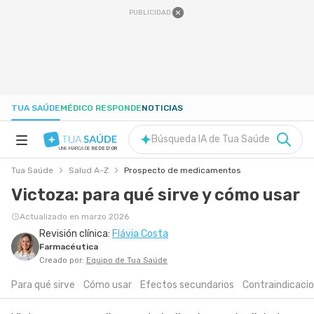
PUBLICIDAD
TUA SAÚDE
MÉDICO RESPONDE
NOTICIAS
Búsqueda IA de Tua Saúde
UNA MARCA DE
REDE D'OR
Tua Saúde
Salud A-Z
Prospecto de medicamentos
SALUD A-Z
Victoza: para qué sirve y cómo usar
NUTRICIÓN
Actualizado en marzo 2026
Revisión clínica:
Flávia Costa
Farmacéutica
EMBARAZO
Creado por:
Equipo de Tua Saúde
Para qué sirve
Cómo usar
Efectos secundarios
Contraindicaci
BIENESTAR