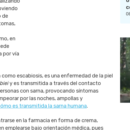
6
ralizando
c
moviendo
08
o de
ntomas,
smo, en
uede
 por vía
como escabiosis, es una enfermedad de la piel
biei
y es transmitida a través del contacto
e personas con sarna, provocando síntomas
peorar por las noches, ampollas y
ómo es transmitida la sarna humana
.
arse en la farmacia en forma de crema,
en emplearse bajo orientación médica, pues