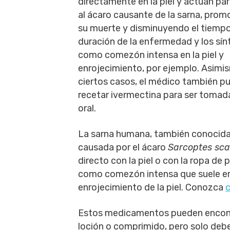
directamente en la piel y actúan pa
al ácaro causante de la sarna, pro
su muerte y disminuyendo el tiemp
duración de la enfermedad y los sí
como comezón intensa en la piel y
enrojecimiento, por ejemplo. Asimi
ciertos casos, el médico también p
recetar ivermectina para ser tomada
oral.
La sarna humana, también conocida 
causada por el ácaro
Sarcoptes sca
directo con la piel o con la ropa d
como comezón intensa que suele em
enrojecimiento de la piel. Conozca
c
Estos medicamentos pueden encontr
loción o comprimido, pero solo deb