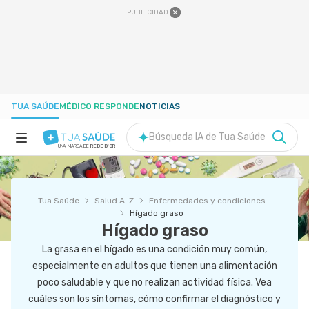
PUBLICIDAD
TUA SAÚDE
MÉDICO RESPONDE
NOTICIAS
Búsqueda IA de Tua Saúde
UNA MARCA DE
REDE D'OR
SALUD A-Z
Tua Saúde
Salud A-Z
Enfermedades y condiciones
NUTRICIÓN
Hígado graso
Hígado graso
La grasa en el hígado es una condición muy común,
EMBARAZO
especialmente en adultos que tienen una alimentación
poco saludable y que no realizan actividad física. Vea
BIENESTAR
cuáles son los síntomas, cómo confirmar el diagnóstico y