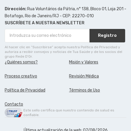
Dirección:
Rua Voluntários da Pátria, n° 138, Bloco 01, Loja 201 -
Botafogo, Rio de Janeiro/RJ - CEP: 22270-010
SUSCRÍBETE A NUESTRA NEWSLETTER
Registro
Al hacer clic en ”Suscribirse” acepta nuestra Política de Privacidad y
autoriza a recibir consejos y noticias de Tua Saúde y de los socios del
grupo Rede D'Or.
¿Quiénes somos?
Misión y Valores
Proceso creativo
Revisión Médica
Política de Privacidad
Términos de Uso
Contacto
Este sello certifica que nuestro contenido de salud es
confiable.
Última actualización de la web: 07/08/2026