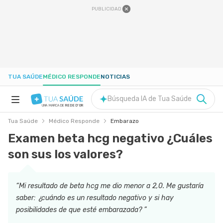
PUBLICIDAD
TUA SAÚDE
MÉDICO RESPONDE
NOTICIAS
Búsqueda IA de Tua Saúde
UNA MARCA DE
REDE D'OR
Tua Saúde
Médico Responde
Embarazo
SALUD A-Z
Examen beta hcg negativo ¿Cuáles
son sus los valores?
NUTRICIÓN
EMBARAZO
“Mi resultado de beta hcg me dio menor a 2,0. Me gustaría
saber: ¿cuándo es un resultado negativo y si hay
posibilidades de que esté embarazada? ”
BIENESTAR