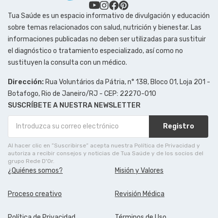
Tua Saúde es un espacio informativo de divulgación y educación
sobre temas relacionados con salud, nutrición y bienestar. Las
informaciones publicadas no deben ser utilizadas para sustituir
el diagnóstico o tratamiento especializado, así como no
sustituyen la consulta con un médico.
Dirección:
Rua Voluntários da Pátria, n° 138, Bloco 01, Loja 201 -
Botafogo, Rio de Janeiro/RJ - CEP: 22270-010
SUSCRÍBETE A NUESTRA NEWSLETTER
Registro
Al hacer clic en ”Suscribirse” acepta nuestra Política de Privacidad y
autoriza a recibir consejos y noticias de Tua Saúde y de los socios del
grupo Rede D'Or.
¿Quiénes somos?
Misión y Valores
Proceso creativo
Revisión Médica
Política de Privacidad
Términos de Uso