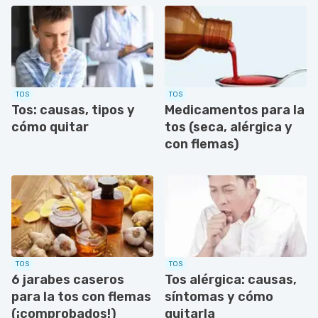
TOS
TOS
Tos: causas, tipos y
Medicamentos para la
cómo quitar
tos (seca, alérgica y
con flemas)
TOS
TOS
6 jarabes caseros
Tos alérgica: causas,
para la tos con flemas
síntomas y cómo
(¡comprobados!)
quitarla