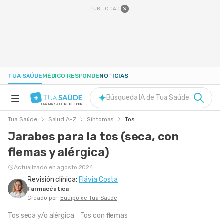
PUBLICIDAD
TUA SAÚDE
MÉDICO RESPONDE
NOTICIAS
Búsqueda IA de Tua Saúde
UNA MARCA DE
REDE D'OR
Tua Saúde
Salud A-Z
Síntomas
Tos
SALUD A-Z
Jarabes para la tos (seca, con
flemas y alérgica)
NUTRICIÓN
Actualizado en agosto 2024
Revisión clínica:
Flávia Costa
EMBARAZO
Farmacéutica
Creado por:
Equipo de Tua Saúde
BIENESTAR
Tos seca y/o alérgica
Tos con flemas