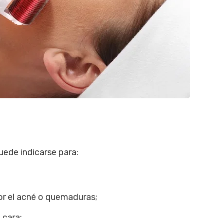
ede indicarse para:
por el acné o quemaduras;
 cara;