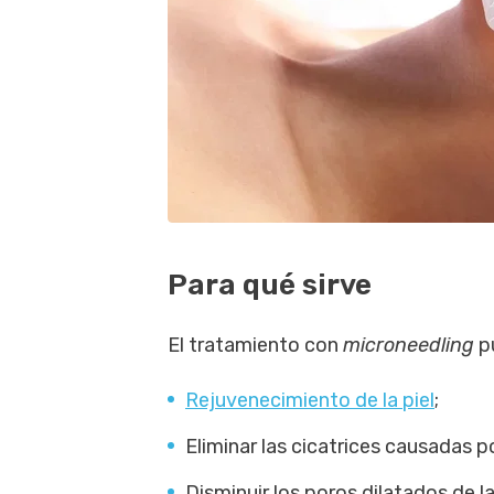
Para qué sirve
El tratamiento con
microneedling
pu
Rejuvenecimiento de la piel
;
Eliminar las cicatrices causadas 
Disminuir los poros dilatados de la