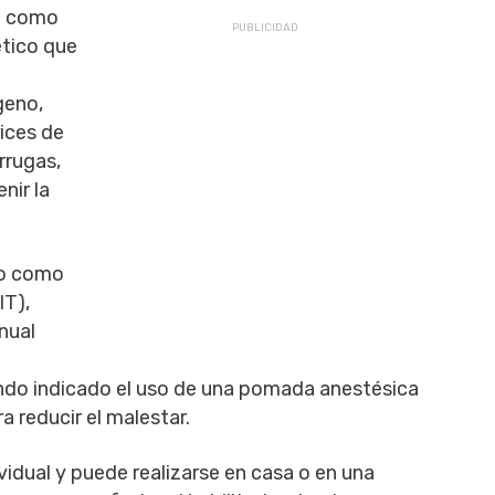
n como
ético que
geno,
ices de
arrugas,
enir la
do como
IT),
nual
do indicado el uso de una pomada anestésica
a reducir el malestar.
vidual y puede realizarse en casa o en una