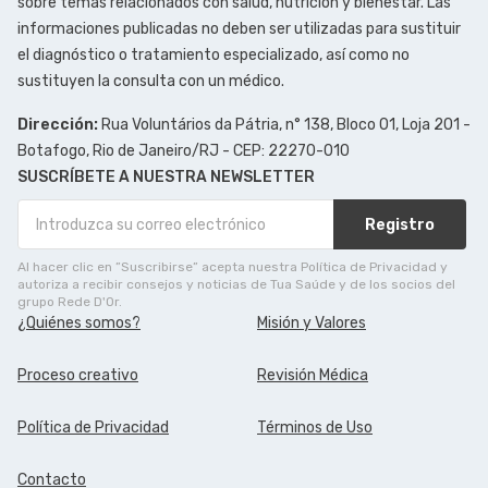
sobre temas relacionados con salud, nutrición y bienestar. Las
informaciones publicadas no deben ser utilizadas para sustituir
el diagnóstico o tratamiento especializado, así como no
sustituyen la consulta con un médico.
Dirección:
Rua Voluntários da Pátria, n° 138, Bloco 01, Loja 201 -
Botafogo, Rio de Janeiro/RJ - CEP: 22270-010
SUSCRÍBETE A NUESTRA NEWSLETTER
Registro
Al hacer clic en ”Suscribirse” acepta nuestra Política de Privacidad y
autoriza a recibir consejos y noticias de Tua Saúde y de los socios del
grupo Rede D'Or.
¿Quiénes somos?
Misión y Valores
Proceso creativo
Revisión Médica
Política de Privacidad
Términos de Uso
Contacto