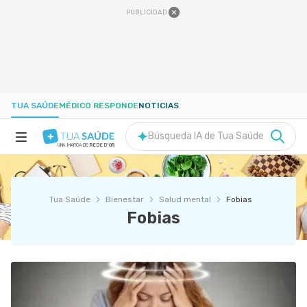
PUBLICIDAD
TUA SAÚDE
MÉDICO RESPONDE
NOTICIAS
Búsqueda IA de Tua Saúde
UNA MARCA DE
REDE D'OR
SALUD A-Z
Tua Saúde
Bienestar
Salud mental
Fobias
NUTRICIÓN
Fobias
EMBARAZO
BIENESTAR