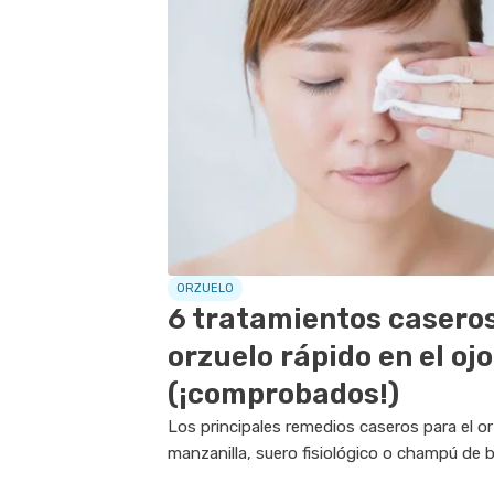
ORZUELO
6 tratamientos caseros
orzuelo rápido en el ojo
(¡comprobados!)
Los principales remedios caseros para el orz
manzanilla, suero fisiológico o champú de 
de compresas tibias, que ayudan a aliviar la.