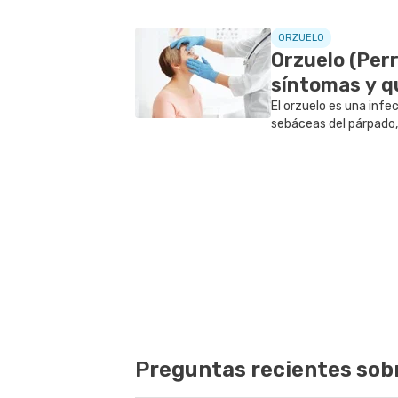
ORZUELO
Orzuelo (Perr
síntomas y q
El orzuelo es una infe
sebáceas del párpado
como la aparición de u
enrojecimiento, dolor
Preguntas recientes sob