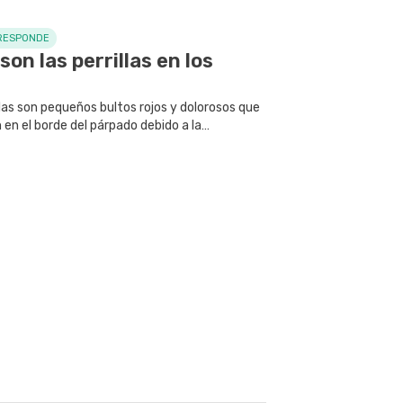
RESPONDE
son las perrillas en los
llas son pequeños bultos rojos y dolorosos que
en el borde del párpado debido a la
ón e infección de una glándula de grasa o de
aña.