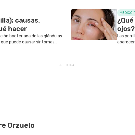
MÉDICO 
illa): causas,
¿Qué 
ué hacer
ojos?
cción bacteriana de las glándulas
Las perri
, que puede causar síntomas
aparecen 
n bulto, hinchazón,
obstrucci
 o incomodidad, y aumento...
una pest
re Orzuelo