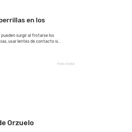
errillas en los
s pueden surgir al frotarse los
ias, usar lentes de contacto sin
 dormir con maquillaje. Conozca
 los ojos.
de Orzuelo