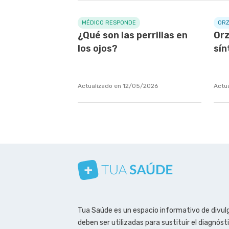
MÉDICO RESPONDE
OR
¿Qué son las perrillas en
Orz
los ojos?
sín
Actualizado en 12/05/2026
Actu
Conozca nuestro canal
Síguenos en Instagram
Síguenos en Facebook
Síguenos en Pinterest
Tua Saúde es un espacio informativo de divulg
deben ser utilizadas para sustituir el diagnós