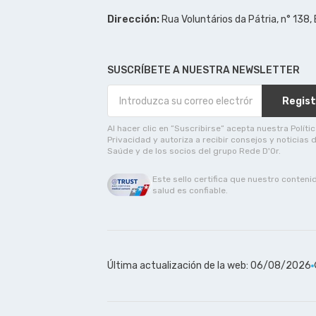
Dirección:
Rua Voluntários da Pátria, n° 138,
SUSCRÍBETE A NUESTRA NEWSLETTER
Regist
Al hacer clic en ”Suscribirse” acepta nuestra Políti
Privacidad y autoriza a recibir consejos y noticias 
Saúde y de los socios del grupo Rede D'Or.
Este sello certifica que nuestro conteni
salud es confiable.
Última actualización de la web: 06/08/2026