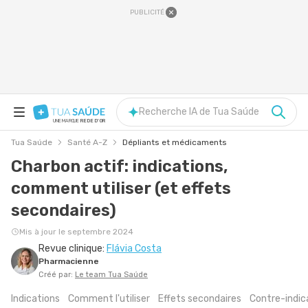
PUBLICITÉ
Recherche IA de Tua Saúde
UNE MARQUE
REDE D'OR
Tua Saúde
Santé A-Z
Dépliants et médicaments
Charbon actif: indications,
comment utiliser (et effets
secondaires)
Mis à jour le septembre 2024
Revue clinique:
Flávia Costa
Pharmacienne
Créé par:
Le team Tua Saúde
Indications
Comment l'utiliser
Effets secondaires
Contre-indic