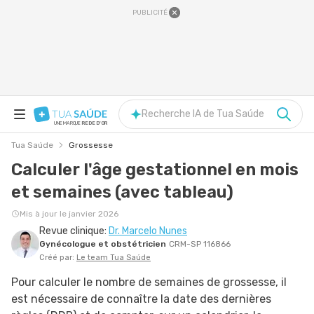
PUBLICITÉ
Recherche IA de Tua Saúde
UNE MARQUE
REDE D'OR
Tua Saúde
Grossesse
Calculer l'âge gestationnel en mois
et semaines (avec tableau)
Mis à jour le janvier 2026
Revue clinique:
Dr. Marcelo Nunes
Gynécologue et obstétricien
CRM-SP 116866
Créé par:
Le team Tua Saúde
Pour calculer le nombre de semaines de grossesse, il
est nécessaire de connaître la date des dernières