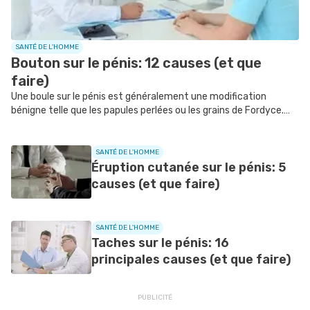
SANTÉ DE L'HOMME
Bouton sur le pénis: 12 causes (et que
faire)
Une boule sur le pénis est généralement une modification
bénigne telle que les papules perlées ou les grains de Fordyce.
Cependant, elle peut aussi être le signe d’un cancer du pénis,
d’où l’importance de consulter un urologue. Découvrez les
principales causes d’un bouton sur le pénis et que faire.
SANTÉ DE L'HOMME
Éruption cutanée sur le pénis: 5
causes (et que faire)
SANTÉ DE L'HOMME
Taches sur le pénis: 16
principales causes (et que faire)