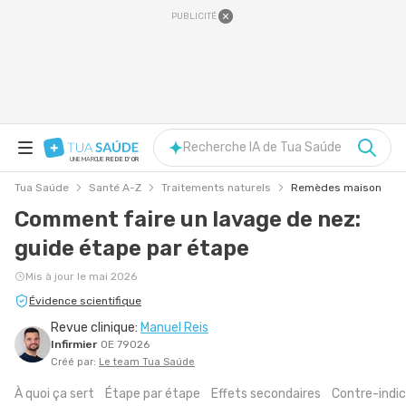
PUBLICITÉ
Recherche IA de Tua Saúde
UNE MARQUE
REDE D'OR
Tua Saúde
Santé A-Z
Traitements naturels
Remèdes maison
Comment faire un lavage de nez:
guide étape par étape
Mis à jour le mai 2026
Évidence scientifique
Revue clinique:
Manuel Reis
Infirmier
OE 79026
Créé par:
Le team Tua Saúde
À quoi ça sert
Étape par étape
Effets secondaires
Contre-indic