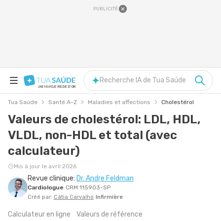
PUBLICITÉ
Recherche IA de Tua Saúde
UNE MARQUE
REDE D'OR
Tua Saúde
Santé A-Z
Maladies et affections
Cholestérol
Valeurs de cholestérol: LDL, HDL,
VLDL, non-HDL et total (avec
calculateur)
Mis à jour le avril 2026
Revue clinique:
Dr. Andre Feldman
Cardiologue
CRM 115903-SP
Créé par:
Cátia Carvalho
Infirmière
Calculateur en ligne
Valeurs de référence