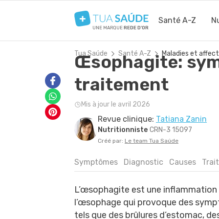
Santé A-Z
Nu
UNE MARQUE
REDE D'OR
Tua Saúde
Santé A-Z
Maladies et affect
Œsophagite: sym
traitement
Mis à jour le avril 2026
Revue clinique:
Tatiana Zanin
Nutritionniste
CRN-3 15097
Créé par:
Le team Tua Saúde
Symptômes
Diagnostic
Causes
Trai
L’œsophagite est une inflammation
l’œsophage qui provoque des sym
tels que des brûlures d’estomac, de