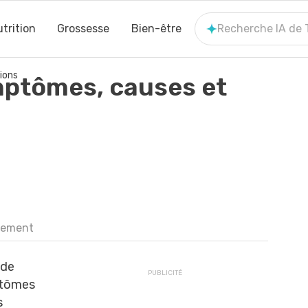
trition
Grossesse
Bien-être
Recherche IA de
ions
ptômes, causes et
tement
 de
ptômes
s