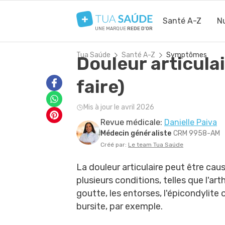
Santé A-Z
Nu
UNE MARQUE
REDE D'OR
Tua Saúde
Santé A-Z
Symptômes
Douleur articulai
faire)
Mis à jour le avril 2026
Revue médicale:
Danielle Paiva
Médecin généraliste
CRM 9958-AM
Créé par:
Le team Tua Saúde
La douleur articulaire peut être cau
plusieurs conditions, telles que l'arth
goutte, les entorses, l'épicondylite o
bursite, par exemple.