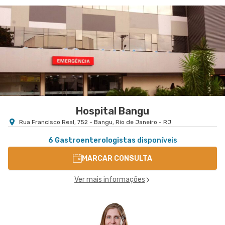
Centro Medico Norte D'Or- Unidade Cascadura
Hospital Norte D'Or
Rua Carolina Machado nr. 38 - Cascadura, Rio de
VER MAPA
Janeiro - RJ
Hospital Bangu
Rua Francisco Real, 752 - Bangu, Rio de Janeiro - RJ
6 Gastroenterologistas
disponíveis
MARCAR CONSULTA
Ver mais informações