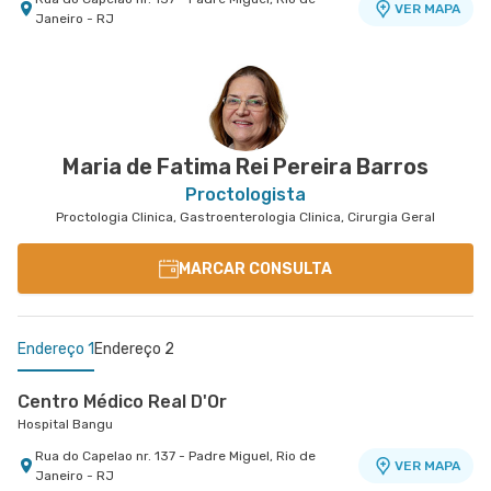
VER MAPA
Janeiro - RJ
Centro Médico Norte D'Or- Unidade Madureira
Hospital Norte D'Or
Rua Soares Caldeira nr. 142 15° Andar -
VER MAPA
Madureira, Rio de Janeiro - RJ
Maria de Fatima Rei Pereira Barros
Proctologista
Proctologia Clinica, Gastroenterologia Clinica, Cirurgia Geral
MARCAR CONSULTA
Endereço 1
Endereço 2
Centro Médico Real D'Or
Hospital Bangu
Rua do Capelao nr. 137 - Padre Miguel, Rio de
VER MAPA
Janeiro - RJ