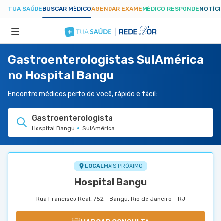
TUA SAÚDE
BUSCAR MÉDICO
AGENDAR EXAME
MÉDICO RESPONDE
NOTÍC
Gastroenterologistas SulAmérica
ESPECIALIDADES
no Hospital Bangu
HOSPITAIS
Encontre médicos perto de você, rápido e fácil:
Gastroenterologista
TUASAUDE.COM
Hospital Bangu
SulAmérica
LOCAL
MAIS PRÓXIMO
Hospital Bangu
Rua Francisco Real, 752 - Bangu, Rio de Janeiro - RJ