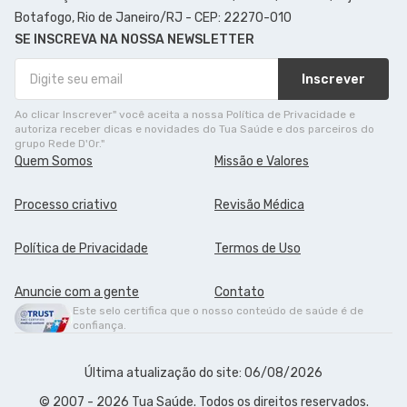
Botafogo, Rio de Janeiro/RJ - CEP: 22270-010
SE INSCREVA NA NOSSA NEWSLETTER
Inscrever
Ao clicar Inscrever" você aceita a nossa Política de Privacidade e
autoriza receber dicas e novidades do Tua Saúde e dos parceiros do
grupo Rede D'Or."
Quem Somos
Missão e Valores
Processo criativo
Revisão Médica
Política de Privacidade
Termos de Uso
Anuncie com a gente
Contato
Este selo certifica que o nosso conteúdo de saúde é de
confiança.
Última atualização do site: 06/08/2026
© 2007 - 2026 Tua Saúde. Todos os direitos reservados.