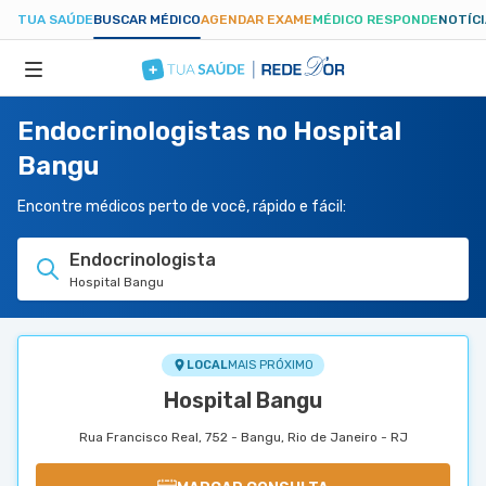
TUA SAÚDE
BUSCAR MÉDICO
AGENDAR EXAME
MÉDICO RESPONDE
NOTÍC
Endocrinologistas no Hospital
ESPECIALIDADES
Bangu
HOSPITAIS
Encontre médicos perto de você, rápido e fácil:
Endocrinologista
TUASAUDE.COM
Hospital Bangu
LOCAL
MAIS PRÓXIMO
Hospital Bangu
Rua Francisco Real, 752 - Bangu, Rio de Janeiro - RJ