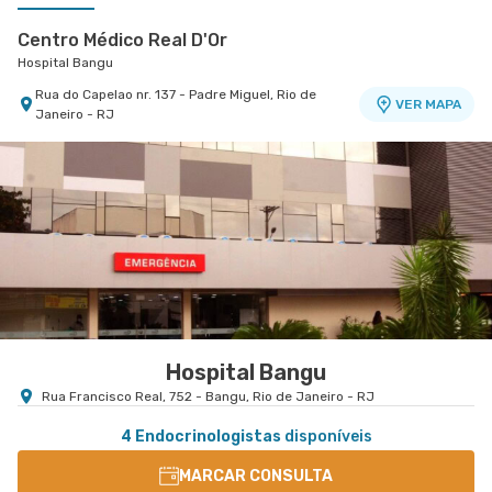
Centro Médico Real D'Or
Hospital Bangu
Rua do Capelao nr. 137 - Padre Miguel, Rio de
VER MAPA
Janeiro - RJ
Salus Barra
Salus Barra
Avenida Das Americas nr. 4666 3° Andar Centro
Médico 1 - Salas 302 A2 - Barra da Tijuca, Rio de
VER MAPA
Janeiro - RJ
Hospital Bangu
Rua Francisco Real, 752 - Bangu, Rio de Janeiro - RJ
4 Endocrinologistas
disponíveis
MARCAR CONSULTA