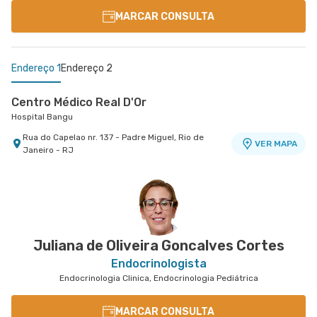
MARCAR CONSULTA
Endereço 1
Endereço 2
Centro Médico Real D'Or
Hospital Bangu
Rua do Capelao nr. 137 - Padre Miguel, Rio de
VER MAPA
Janeiro - RJ
Centro Médico Caxias D'Or- Unidade Marechal
Floriano I
Caxias D'Or Centro Médico
Avenida Perimetral Marechal Floriano nr. 95 3º
Andar - Jardim Vinte e Cinco de Agosto, Duque
VER MAPA
de Caxias - RJ
Juliana de Oliveira Goncalves Cortes
Endocrinologista
Endocrinologia Clinica, Endocrinologia Pediátrica
MARCAR CONSULTA