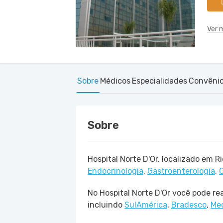
Ver 
Sobre
Médicos
Especialidades
Convêni
Sobre
Hospital Norte D'Or, localizado em R
Endocrinologia
,
Gastroenterologia
,
C
No Hospital Norte D'Or você pode rea
incluindo
SulAmérica
,
Bradesco
,
Med