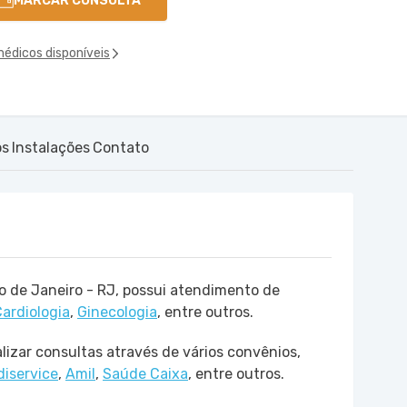
MARCAR CONSULTA
médicos disponíveis
os
Instalações
Contato
io de Janeiro - RJ, possui atendimento de
ardiologia
,
Ginecologia
, entre outros.
lizar consultas através de vários convênios,
iservice
,
Amil
,
Saúde Caixa
, entre outros.