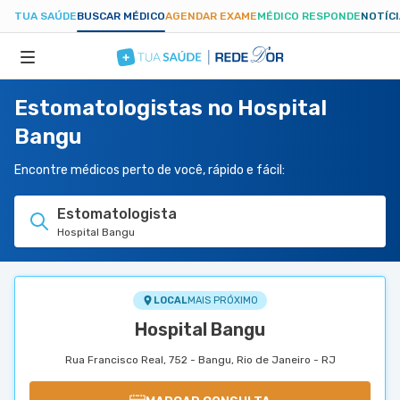
TUA SAÚDE
BUSCAR MÉDICO
AGENDAR EXAME
MÉDICO RESPONDE
NOTÍC
Estomatologistas no Hospital
ESPECIALIDADES
Bangu
HOSPITAIS
Encontre médicos perto de você, rápido e fácil:
Estomatologista
TUASAUDE.COM
Hospital Bangu
LOCAL
MAIS PRÓXIMO
Hospital Bangu
Rua Francisco Real, 752 - Bangu, Rio de Janeiro - RJ