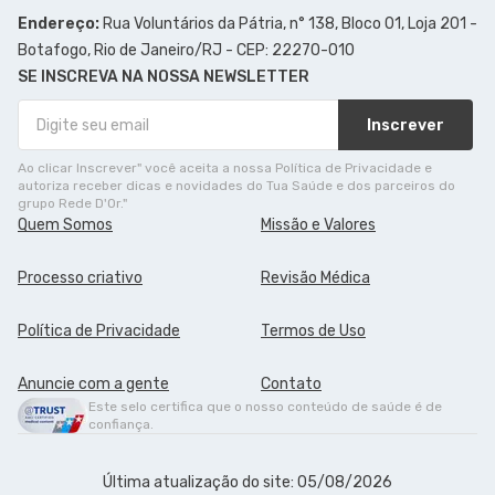
Endereço:
Rua Voluntários da Pátria, n° 138, Bloco 01, Loja 201 -
Botafogo, Rio de Janeiro/RJ - CEP: 22270-010
SE INSCREVA NA NOSSA NEWSLETTER
Inscrever
Ao clicar Inscrever" você aceita a nossa Política de Privacidade e
autoriza receber dicas e novidades do Tua Saúde e dos parceiros do
grupo Rede D'Or."
Quem Somos
Missão e Valores
Processo criativo
Revisão Médica
Política de Privacidade
Termos de Uso
Anuncie com a gente
Contato
Este selo certifica que o nosso conteúdo de saúde é de
confiança.
Última atualização do site: 05/08/2026