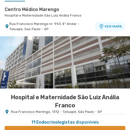
Centro Médico Marengo
Hospital e Maternidade São Luiz Anália Franco
Rua Francisco Marengo nr. 955 4º Andar -
VER MAPA
Tatuape, Sao Paulo - SP
Centro Médico Central do Tatuapé - Unidade
Atenção Primária A Saude
Hospital Central do Tatuapé (Aviccena)
Avenida Alvaro Ramos nr. 896 6º Andar - Quarta
VER MAPA
Parada, Sao Paulo - SP
Hospital e Maternidade São Luiz Anália
Franco
Rua Francisco Marengo, 1312 - Tatuapé, São Paulo - SP
11 Endocrinologistas
disponíveis