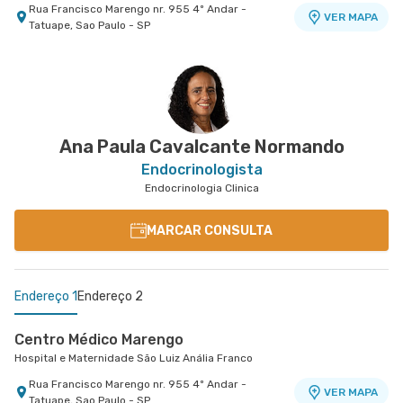
Rua Francisco Marengo nr. 955 4º Andar -
VER MAPA
Tatuape, Sao Paulo - SP
Centro Médico Central do Tatuapé - Unidade
Centro Médico Villa Lobos - Unidade Oratório
Centro Médico Guarulhos Ii Unidade Tiradentes
Hospital Villa Lobos
Hospital São Luiz Guarulhos
Atenção Primária A Saude
Hospital Central do Tatuapé (Aviccena)
Avenida Tiradentes nr. 1803 Centro Medico 10°
Rua do Oratorio nr. 1369 - Mooca, Sao Paulo - SP
VER MAPA
VER MAPA
Andar - Jardim Guarulhos, Guarulhos - SP
Avenida Alvaro Ramos nr. 896 6º Andar - Quarta
VER MAPA
Parada, Sao Paulo - SP
Ana Paula Cavalcante Normando
Endocrinologista
Endocrinologia Clinica
MARCAR CONSULTA
Endereço 1
Endereço 2
Centro Médico Marengo
Hospital e Maternidade São Luiz Anália Franco
Rua Francisco Marengo nr. 955 4º Andar -
VER MAPA
Tatuape, Sao Paulo - SP