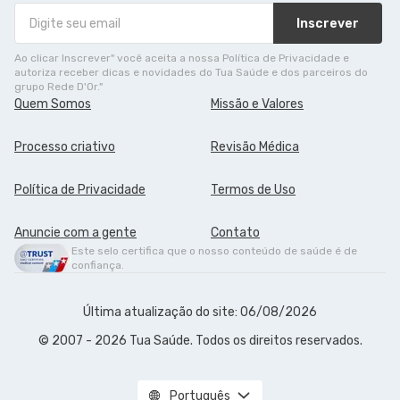
Inscrever
Ao clicar Inscrever" você aceita a nossa Política de Privacidade e
autoriza receber dicas e novidades do Tua Saúde e dos parceiros do
grupo Rede D'Or."
Quem Somos
Missão e Valores
Processo criativo
Revisão Médica
Política de Privacidade
Termos de Uso
Anuncie com a gente
Contato
Este selo certifica que o nosso conteúdo de saúde é de
confiança.
Última atualização do site: 06/08/2026
© 2007 - 2026 Tua Saúde. Todos os direitos reservados.
Português