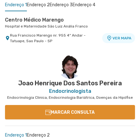
Endereço 1
Endereço 2
Endereço 3
Endereço 4
Centro Médico Marengo
Hospital e Maternidade São Luiz Anália Franco
Rua Francisco Marengo nr. 955 4º Andar -
VER MAPA
Tatuape, Sao Paulo - SP
Centro Médico Villa Lobos - Unidade Oratório
Centro Medico Central Leste Ii - Unidade
Centro Médico São Luiz Alphaville
Hospital Villa Lobos
Hospital São Luiz Alphaville
Tingoassuiba
Hospital Central Leste
Avenida Marcos Penteado de Ulhoa Rodrigues nr.
Rua do Oratorio nr. 1369 - Mooca, Sao Paulo - SP
VER MAPA
939 Edificio Jatobá - Torre Ii 1° Andar - Tambore,
VER MAPA
Rua Tingoassuiba nr. 15 Centro Médico Central
VER MAPA
Barueri - SP
Leste Ii - Vila Iolanda, Sao Paulo - SP
Joao Henrique Dos Santos Pereira
Endocrinologista
Endocrinologia Clinica, Endocrinologia Bariátrica, Doenças da Hipófise
MARCAR CONSULTA
Endereço 1
Endereço 2