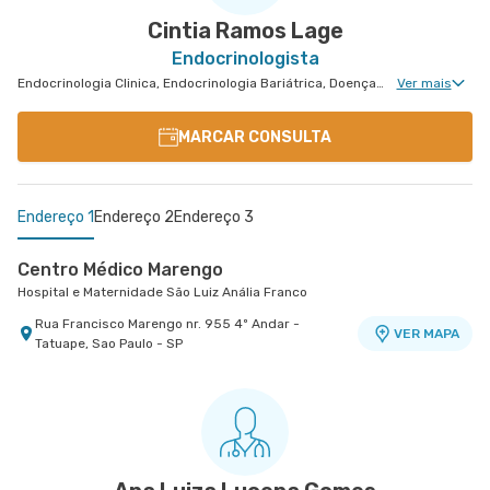
Cintia Ramos Lage
Endocrinologista
Endocrinologia Clinica, Endocrinologia Bariátrica, Doenças Osteometabólicas, Doenças da Hipófise
Ver mais
MARCAR CONSULTA
Endereço 1
Endereço 2
Endereço 3
Centro Médico Marengo
Hospital e Maternidade São Luiz Anália Franco
Rua Francisco Marengo nr. 955 4º Andar -
VER MAPA
Tatuape, Sao Paulo - SP
Centro Médico Villa Lobos - Unidade Oratório
Centro Medico Central Leste Ii - Unidade
Hospital Villa Lobos
Tingoassuiba
Hospital Central Leste
Rua do Oratorio nr. 1369 - Mooca, Sao Paulo - SP
VER MAPA
Rua Tingoassuiba nr. 15 Centro Médico Central
VER MAPA
Leste Ii - Vila Iolanda, Sao Paulo - SP