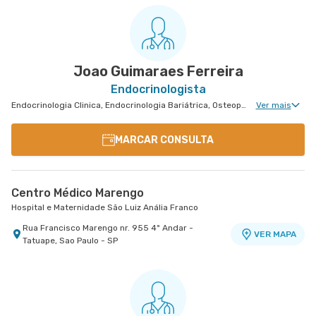
Hospital São Luiz Guarulhos
Avenida Tiradentes nr. 1803 Centro Medico 10°
VER MAPA
Andar - Jardim Guarulhos, Guarulhos - SP
Joao Guimaraes Ferreira
Endocrinologista
Endocrinologia Clinica, Endocrinologia Bariátrica, Osteoporose, Doenças Osteometabólicas, Doenças da Hipófise
Ver mais
MARCAR CONSULTA
Centro Médico Marengo
Hospital e Maternidade São Luiz Anália Franco
Rua Francisco Marengo nr. 955 4º Andar -
VER MAPA
Tatuape, Sao Paulo - SP