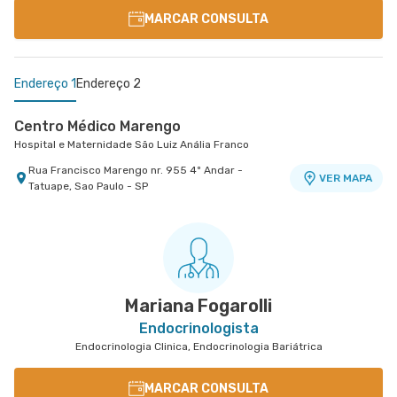
MARCAR CONSULTA
Endereço 1
Endereço 2
Centro Médico Marengo
Hospital e Maternidade São Luiz Anália Franco
Rua Francisco Marengo nr. 955 4º Andar -
VER MAPA
Tatuape, Sao Paulo - SP
Centro Médico Central do Tatuapé - Unidade
Atenção Primária A Saude
Hospital Central do Tatuapé (Aviccena)
Avenida Alvaro Ramos nr. 896 6º Andar - Quarta
VER MAPA
Parada, Sao Paulo - SP
Mariana Fogarolli
Endocrinologista
Endocrinologia Clinica, Endocrinologia Bariátrica
MARCAR CONSULTA